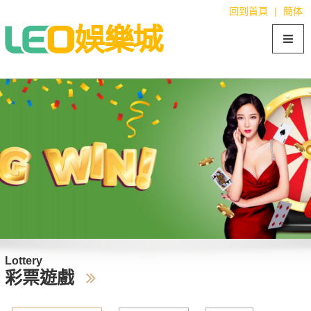
回到首頁
|
簡体
Lottery
彩票遊戲