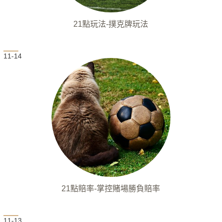
21點玩法-撲克牌玩法
11-14
21點賠率-掌控賭場勝負賠率
11-13