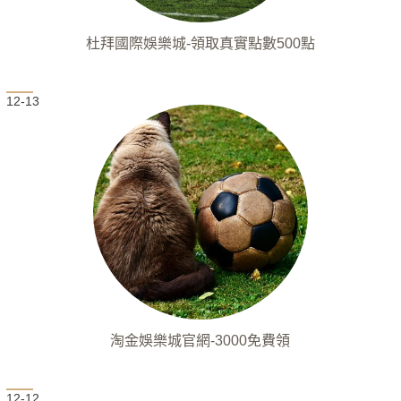
杜拜國際娛樂城-領取真實點數500點
12-13
淘金娛樂城官網-3000免費領
12-12