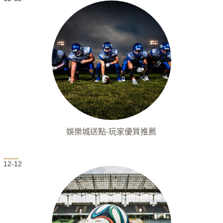
娛樂城送點-玩家優質推薦
12-12