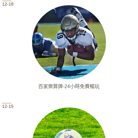
12-18
百家樂算牌-24小時免費暢玩
12-15