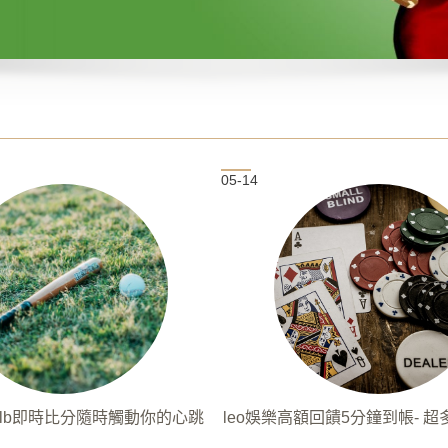
05-14
lb即時比分隨時觸動你的心跳
leo娛樂高額回饋5分鐘到帳- 
挑