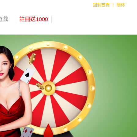
回到首頁
|
簡体
遊戲
註冊送1000