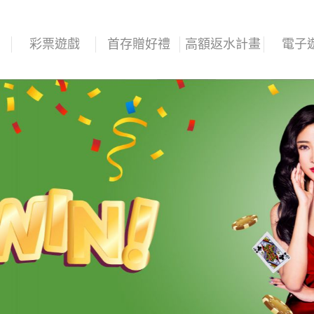
彩票遊戲
首存贈好禮
高額返水計畫
電子