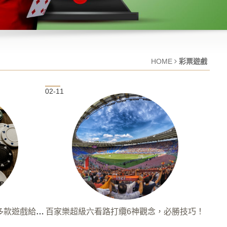
HOME
彩票遊戲
02-11
超多款遊戲給你
百家樂超級六看路打纜6神觀念，必勝技巧！