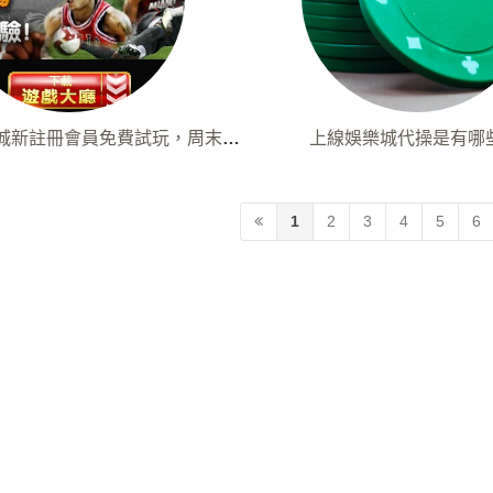
樂城新註冊會員免費試玩，周末儲
上線娛樂城代操是有哪些
值20％優惠回饋
1
2
3
4
5
6