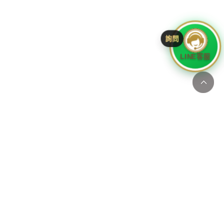
LINE客服