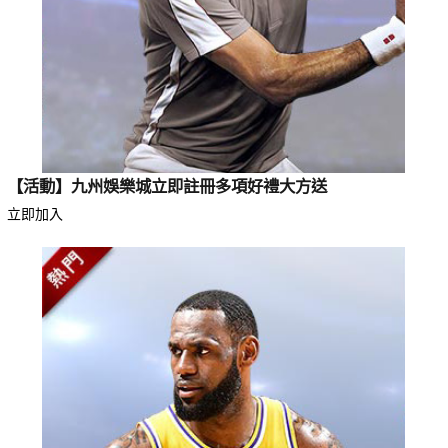
【活動】九州娛樂城立即註冊多項好禮大方送
立即加入