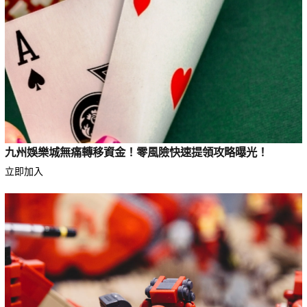
九州娛樂城無痛轉移資金！零風險快速提領攻略曝光！
立即加入