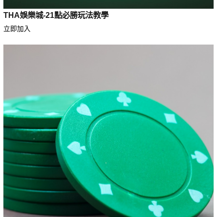
THA娛樂城-21點必勝玩法教學
立即加入