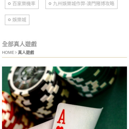
百家樂機率
九州娛樂城作弊-澳門賭博攻略
娛樂城
全部真人遊戲
HOME
真人遊戲