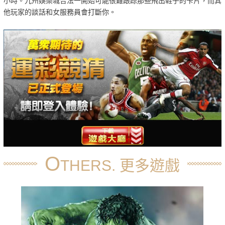
小時。九州娛樂城合法一開始可能很難跟踪那些飛出鞋子的卡片，而其
他玩家的談話和女服務員會打斷你。
O
THERS. 更多遊戲