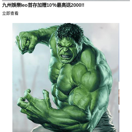
九州娛樂leo首存加贈10％最高送2000!!
立即查看