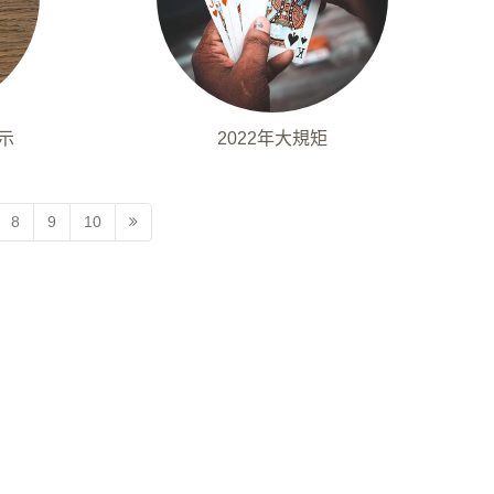
示
2022年大規矩
8
9
10