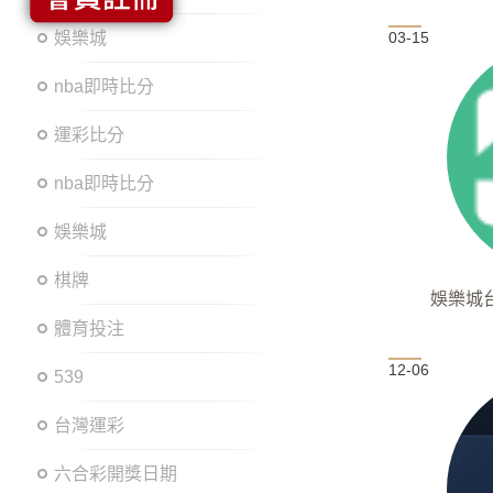
娛樂城
03-15
nba即時比分
運彩比分
nba即時比分
娛樂城
棋牌
娛樂城
體育投注
12-06
539
台灣運彩
六合彩開獎日期