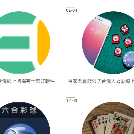
01-04
台灣網上賭場有什麼好軟件
百家樂贏錢公式台灣人喜愛線
是什麼
12-03