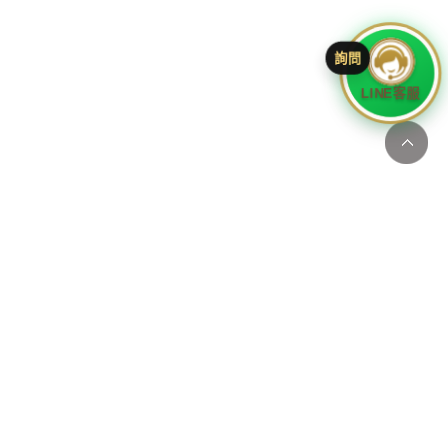
LINE客服