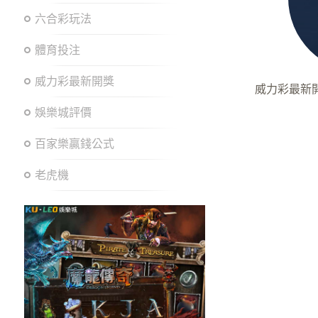
六合彩玩法
體育投注
威力彩最新開獎
威力彩最新
娛樂城評價
百家樂贏錢公式
老虎機