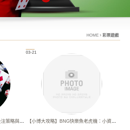
HOME
彩票遊戲
03-21
投注策略與獲
【小博大攻略】BNG快樂魚老虎機：小資族
也能玩出大贏家！