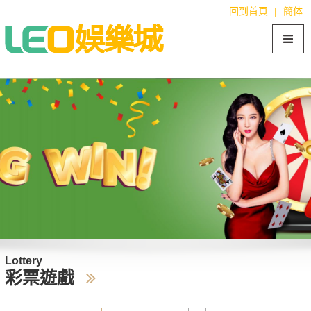
回到首頁
|
簡体
Lottery
彩票遊戲