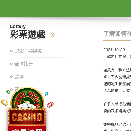
Lottery
彩票遊戲
了解如何
2021-10-29
USDT娛樂城
了解如何在線玩
全球比分
如果有一種方法
歐博
單。室內裝潢或
城的誕生和發展
賽事表
成為地球上最偉
百家樂
許多人將成為他
週的眾多娛樂城
運彩賽事表
娛樂城與足球、
運彩即時比分