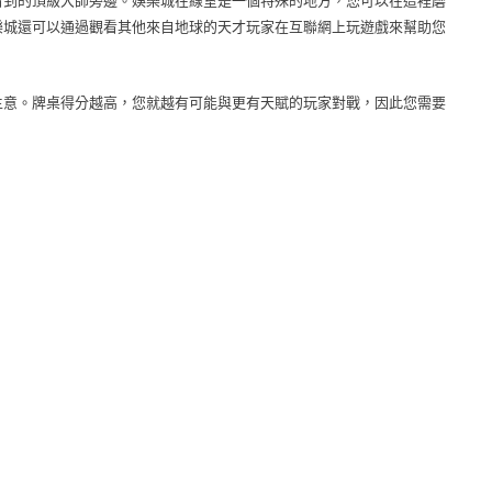
看到的頂級大師旁邊。娛樂城在線室是一個特殊的地方，您可以在這裡磨
樂城還可以通過觀看其他來自地球的天才玩家在互聯網上玩遊戲來幫助您
主意。牌桌得分越高，您就越有可能與更有天賦的玩家對戰，因此您需要