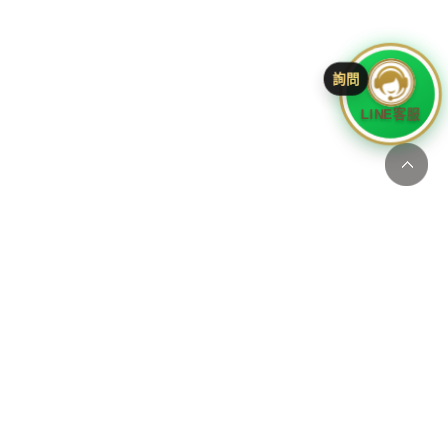
LINE客服